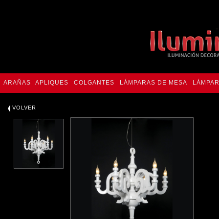
ARAÑAS
APLIQUES
COLGANTES
LÁMPARAS DE MESA
LÁMPAR
VOLVER