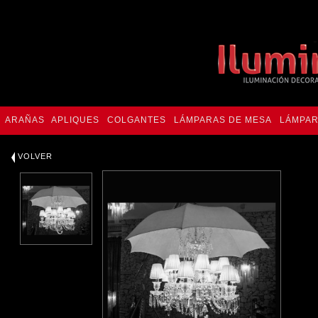
ARAÑAS
APLIQUES
COLGANTES
LÁMPARAS DE MESA
LÁMPAR
VOLVER