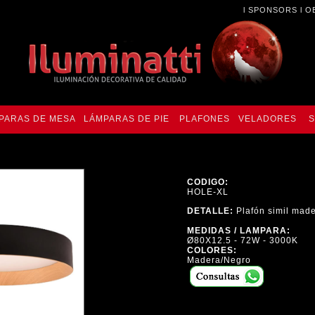
l
SPONSORS
l
O
PARAS DE MESA
LÁMPARAS DE PIE
PLAFONES
VELADORES
S
CODIGO:
HOLE-XL
DETALLE:
Plafón simil made
MEDIDAS / LAMPARA:
Ø80X12.5 - 72W - 3000K
COLORES:
Madera/Negro