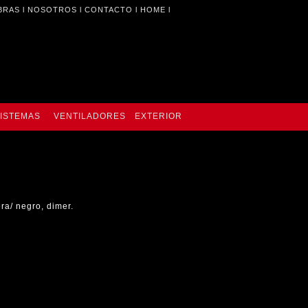
BRAS
l
NOSOTROS
l
CONTACTO
l
HOME
l
ISTEMAS
VENTILADORES
EXTERIOR
ra/ negro, dimer.