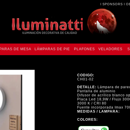
l
SPONSORS
l
O
PARAS DE MESA
LÁMPARAS DE PIE
PLAFONES
VELADORES
S
CODIGO:
CH01-02
DETALLE:
Lámpara de pared 
Pantalla de aluminio
Difusor de acrílico blanco o
Placa Led 18,9W / Flujo 300
3000 K / CRI 80
Fuente incorporada Imax 70
MEDIDAS / LAMPARA:
COLORES: