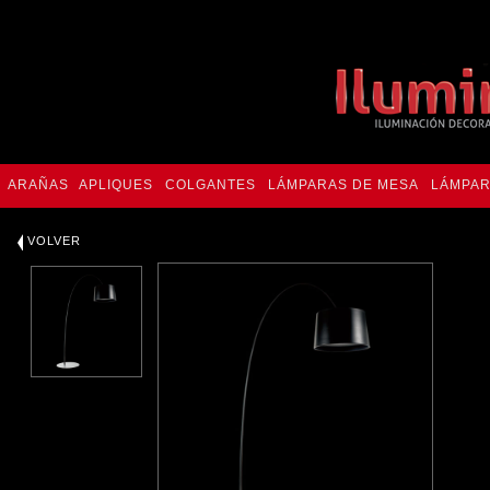
ARAÑAS
APLIQUES
COLGANTES
LÁMPARAS DE MESA
LÁMPAR
VOLVER